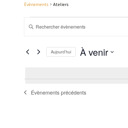
Évènements
Ateliers
Évènements
Recherche
Saisir
mot-
et
clé.
navigation
Rechercher
À venir
Évènements
Aujourd’hui
de
par
Sélectionnez
vues
mot-
une
clé.
date.
Évènements
Évènements
précédents