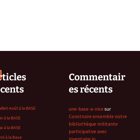
ticles
Commentair
écents
es récents
uillet-Août à la BASE
une-base-a-nice
sur
Construire ensemble notre
in à la BASE
bibliothèque militante
ai à la BASE
participative avec
ril à la Base
inventaire.io