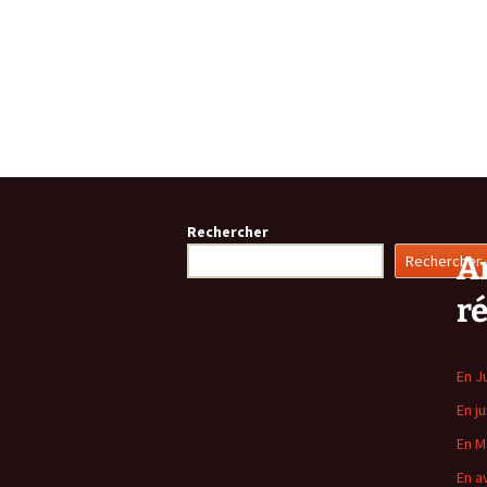
Rechercher
Ar
Rechercher
r
En J
En ju
En M
En av