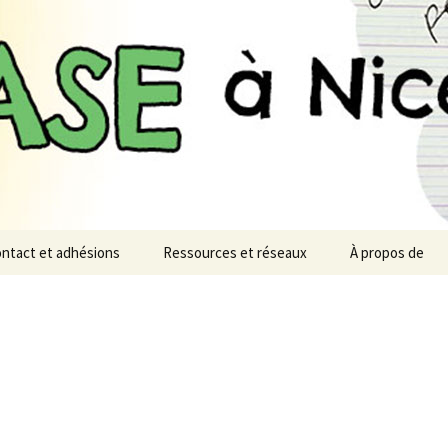
n monde désirable et soutenable
à Nice
ntact et adhésions
Ressources et réseaux
À propos de