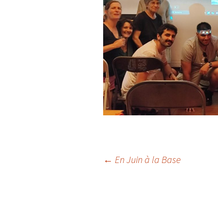
Navigation
←
En Juin à la Base
des