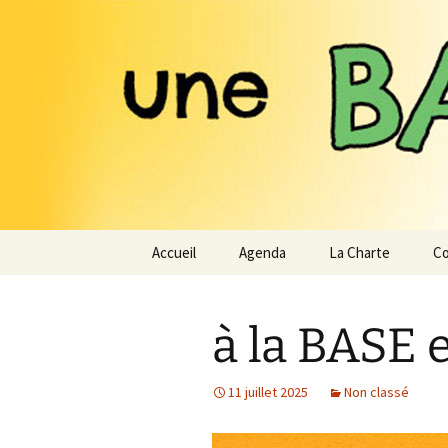
Expérimenter les pratiques d'u
Aller
au
contenu
Une Base 
Accueil
Agenda
La Charte
Co
à la BASE e
11 juillet 2025
Non classé