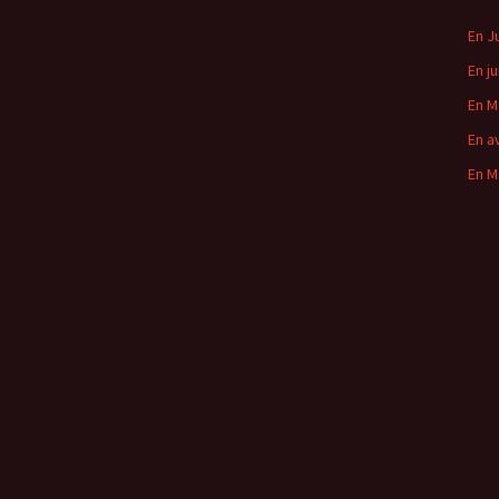
En J
En ju
En M
En av
En M