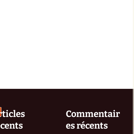
ticles
Commentair
écents
es récents