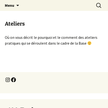
Expérimenter les pratiques d'un monde
Aller
Recherc
Une Base à Nice
Menu
au
désirable et soutenable
contenu
Ateliers
Où on vous décrit le pourquoi et le comment des ateliers
pratiques qui se déroulent dans le cadre de la Base
Instagram
Facebook