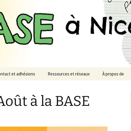
n monde désirable et soutenable
à Nice
ntact et adhésions
Ressources et réseaux
À propos de
-Août à la BASE