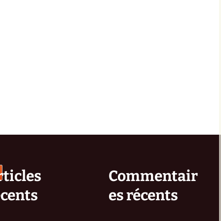
ticles
Commentair
écents
es récents