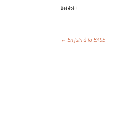
Bel été !
Navigation
←
En juin à la BASE
des
articles