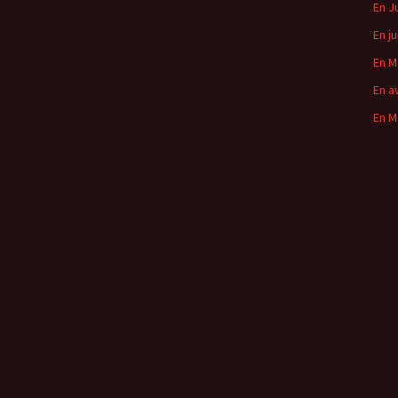
En J
En ju
En M
En av
En M