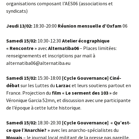
organisations composant l’AES06 (associations et
syndicats)
Jeudi 13/02:
18:30-20:00
Réunion mensuelle d’Oxfam
06
Samedi 15/02:
10:30-12:30
Atelier écographique
« Rencontre »
avec
Alternatiba06
– Places limitées:
renseignements et inscriptions par mail à
alternatiba06@alternatiba.eu
Samedi 15/02:
15:30-18:00
[Cycle Gouvernance]
Ciné-
débat
sur les Luttes du
Larzac
et leurs soutiens partout en
France. Projection du
film « Le serment des 103 »
de
Véronique Garcia 52mn, et discussion avec une participante
de l’époque à cette lutte historique.
Samedi 15/02:
18:30-20:30
[Cycle Gouvernance]
« Qu’est-
ce que l’Anarchie? »
avec les anarcho-spécialistes du
Mouais
– le journal local militant de la presse pas pareille.