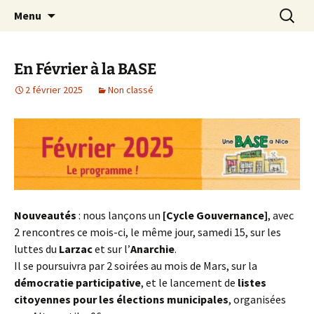
Expérimenter les pratiques d'un monde
Aller
Recherc
Une Base à Nice
Menu
au
désirable et soutenable
contenu
En Février à la BASE
2 février 2025
Non classé
Nouveautés
: nous lançons un
[Cycle Gouvernance]
, avec
2 rencontres ce mois-ci, le même jour, samedi 15, sur les
luttes du
Larzac
et sur l’
Anarchie
.
Il se poursuivra par 2 soirées au mois de Mars, sur la
démocratie participative
, et le lancement de
listes
citoyennes pour les élections municipales
, organisées