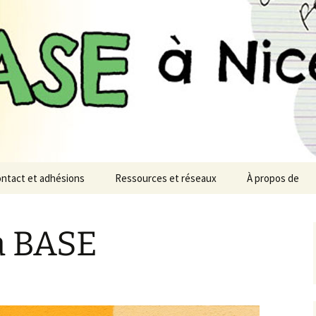
n monde désirable et soutenable
à Nice
ntact et adhésions
Ressources et réseaux
À propos de
la BASE