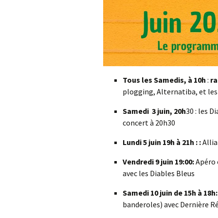
Tous les Samedis, à 10h
:
r
plogging, Alternatiba, et les
Samedi
3
juin
,
20
h
30 : les 
concert à 20h30
Lundi 5 juin
19h à 21h :
:
Allia
Vendredi 9 juin 19:00
:
Apéro 
avec les Diables Bleus
Samedi 10 juin de 15h à 18h:
banderoles) avec Dernière R