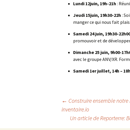
Lundi 1
2
juin
, 19h-21h
: Réun
Jeudi 1
5
juin
, 19h30-22h
: So
manger ce qui nous fait plais
Samedi
24 juin
, 19h30-22h00
promouvoir et de développer 
Dimanche 25 juin, 9h00-17h
avec le groupe ANV/XR. Formu
Samedi 1er juillet, 14h – 18h
Navigation
←
Construire ensemble notre b
inventaire.io
Un article de Reporterre: B
des