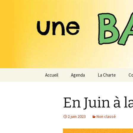
Expérimenter les pratiques d'u
Aller
au
contenu
Une Base 
Accueil
Agenda
La Charte
Co
En Juin à 
2 juin 2023
Non classé