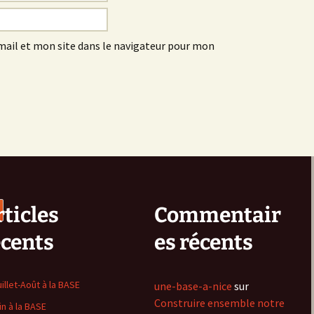
ail et mon site dans le navigateur pour mon
ticles
Commentair
écents
es récents
uillet-Août à la BASE
une-base-a-nice
sur
Construire ensemble notre
in à la BASE