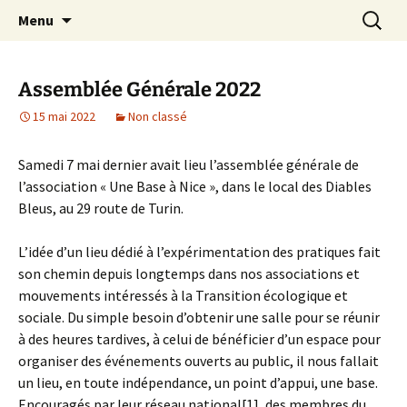
Expérimenter les pratiques d'un monde
Aller
Recherc
Une Base à Nice
Menu
au
désirable et soutenable
contenu
Assemblée Générale 2022
15 mai 2022
Non classé
Samedi 7 mai dernier avait lieu l’assemblée générale de
l’association « Une Base à Nice », dans le local des Diables
Bleus, au 29 route de Turin.
L’idée d’un lieu dédié à l’expérimentation des pratiques fait
son chemin depuis longtemps dans nos associations et
mouvements intéressés à la Transition écologique et
sociale. Du simple besoin d’obtenir une salle pour se réunir
à des heures tardives, à celui de bénéficier d’un espace pour
organiser des événements ouverts au public, il nous fallait
un lieu, en toute indépendance, un point d’appui, une base.
Encouragés par leur réseau national[1], des membres du