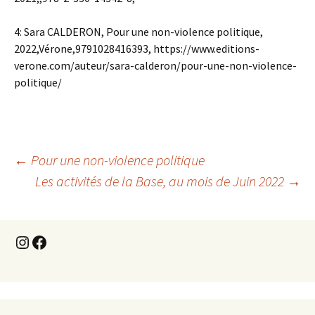
4: Sara CALDERON, Pour une non-violence politique,
2022,Vérone,9791028416393, https://www.editions-
verone.com/auteur/sara-calderon/pour-une-non-violence-
politique/
Navigation
←
Pour une non-violence politique
Les activités de la Base, au mois de Juin 2022
→
des
Instagram
Facebook
articles