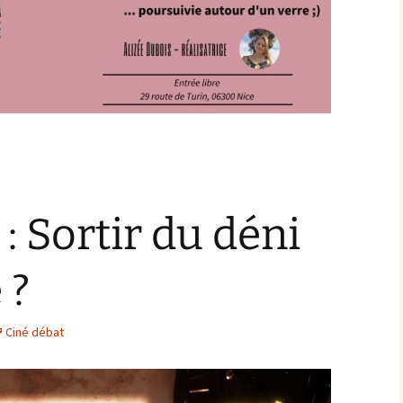
: Sortir du déni
 ?
Ciné débat