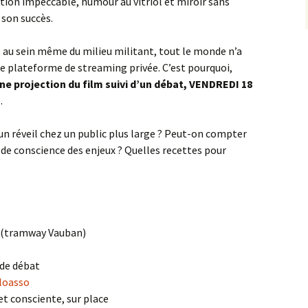
ution impeccable, humour au vitriol et miroir sans
 son succès.
 au sein même du milieu militant, tout le monde n’a
une plateforme de streaming privée. C’est pourquoi,
e projection du film suivi d’un débat, VENDREDI 18
.
 un réveil chez un public plus large ? Peut-on compter
 de conscience des enjeux ? Quelles recettes pour
ce (tramway Vauban)
 de débat
lloasso
 et consciente, sur place