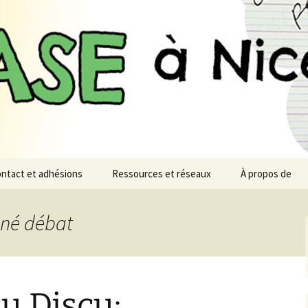
n monde désirable et soutenable
à Nice
ntact et adhésions
Ressources et réseaux
À propos de
iné débat
u Discu: