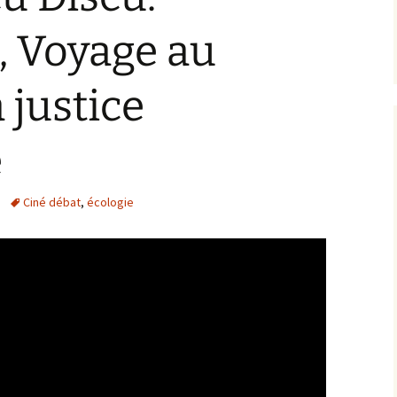
 Voyage au
 justice
e
Ciné débat
,
écologie