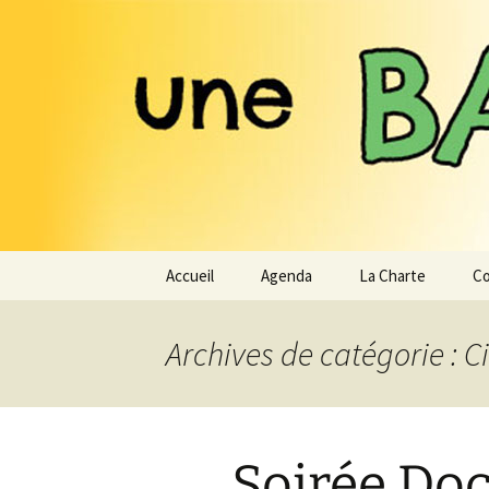
Expérimenter les pratiques d'u
Aller
au
contenu
Une Base 
Accueil
Agenda
La Charte
Co
Archives de catégorie : C
Soirée Doc